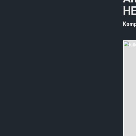
H
Komp