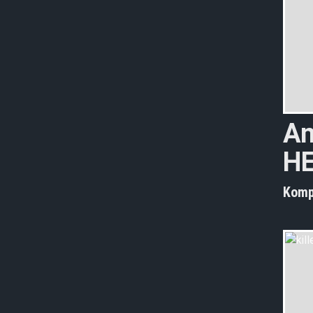
An
H
Komp