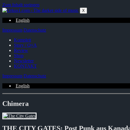
Zum Inhalt springen
X
English
Impressum
Datenschutz
Komplett
Story / Q+A
Review
Shop
Newsletter
KONTAKT
Impressum
Datenschutz
English
Chimera
THE CITY GATES: Post Punk aus Kanad