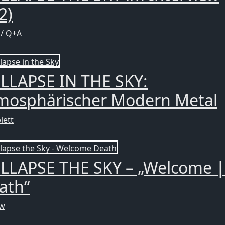
2)
 / Q+A
LLAPSE IN THE SKY:
mosphärischer Modern Metal
lett
LLAPSE THE SKY – „Welcome |
ath“
ew