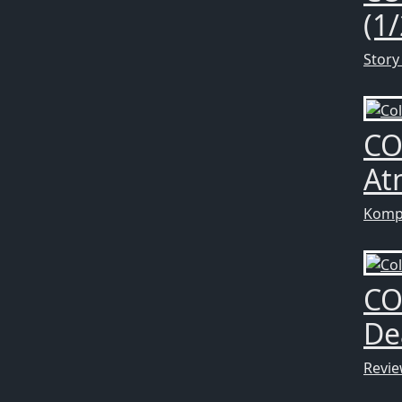
(1/
Story
CO
At
Komp
CO
De
Revi