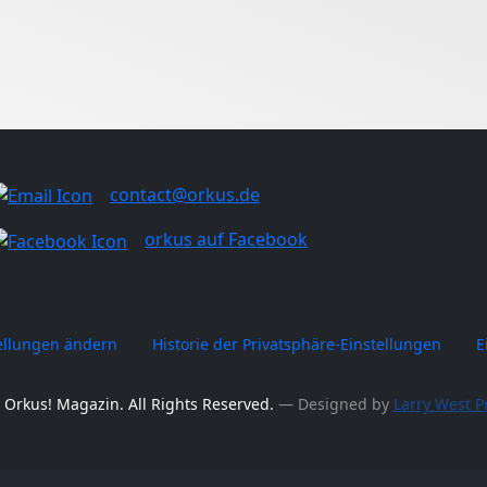
contact@orkus.de
orkus auf Facebook
tellungen ändern
Historie der Privatsphäre-Einstellungen
E
 Orkus! Magazin. All Rights Reserved.
― Designed by
Larry West P