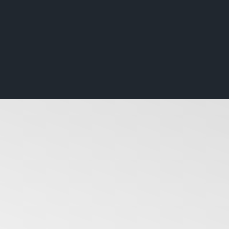
itere Story-Highlights der
rz/April-Ausgabe
lett