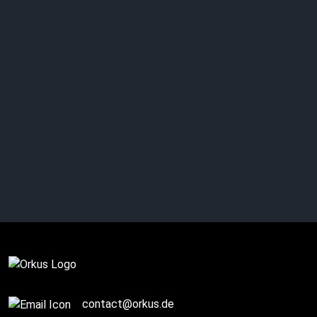
Happy Birthday JYRKI
69!
Komplett
contact@orkus.de