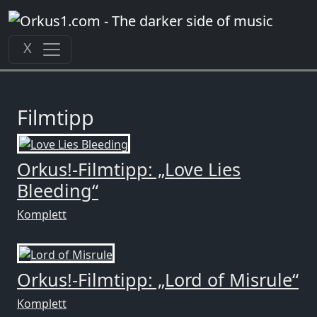
Zum
Inhalt
springen
X
Filmtipp
Orkus!-Filmtipp: „Love Lies
Bleeding“
Komplett
Orkus!-Filmtipp: „Lord of Misrule“
Komplett