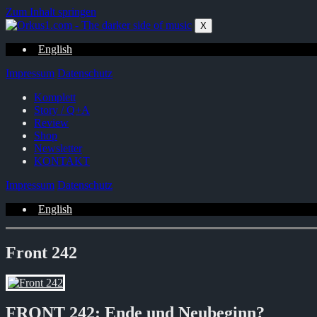
Zum Inhalt springen
X
English
Impressum
Datenschutz
Komplett
Story / Q+A
Review
Shop
Newsletter
KONTAKT
Impressum
Datenschutz
English
Front 242
FRONT 242: Ende und Neubeginn?