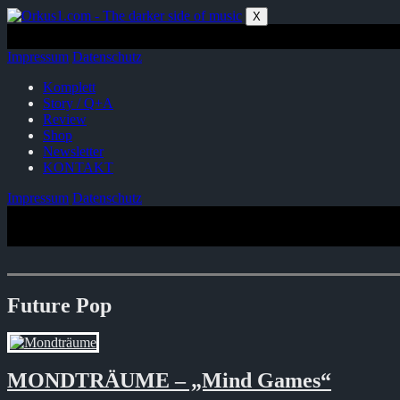
Zum
X
Inhalt
springen
Impressum
Datenschutz
Komplett
Story / Q+A
Review
Shop
Newsletter
KONTAKT
Impressum
Datenschutz
Future Pop
MONDTRÄUME – „Mind Games“