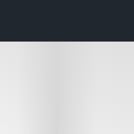
tal World”
lete