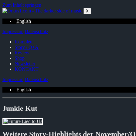
Zum Inhalt springen
X
English
Impressum
Datenschutz
Komplett
Story / Q+A
Review
Shop
Newsletter
KONTAKT
Impressum
Datenschutz
English
Junkie Kut
Weitere Story-Highlights der November/