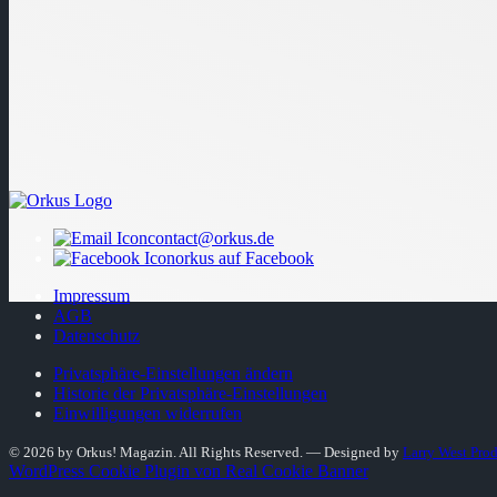
contact@orkus.de
orkus auf Facebook
Impressum
AGB
Datenschutz
Privatsphäre-Einstellungen ändern
Historie der Privatsphäre-Einstellungen
Einwilligungen widerrufen
© 2026 by Orkus! Magazin. All Rights Reserved.
― Designed by
Larry West Pro
WordPress Cookie Plugin von Real Cookie Banner