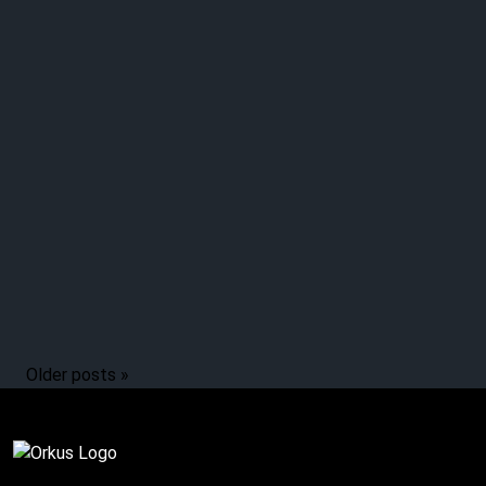
Weitere Acts ziehen
Vergleich: Heute & vor
30 Jahren
Older posts »
Komplett