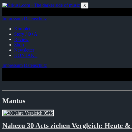
Zum
X
Inhalt
springen
Impressum
Datenschutz
Komplett
Story / Q+A
Review
Shop
Newsletter
KONTAKT
Impressum
Datenschutz
Mantus
Nahezu 30 Acts ziehen Vergleich: Heute &