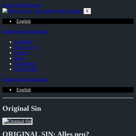
Zum Inhalt springen
X
English
Impressum
Datenschutz
Komplett
Story / Q+A
Review
Shop
Newsletter
KONTAKT
Impressum
Datenschutz
English
Original Sin
ORIGINAL SIN: Alles neu?