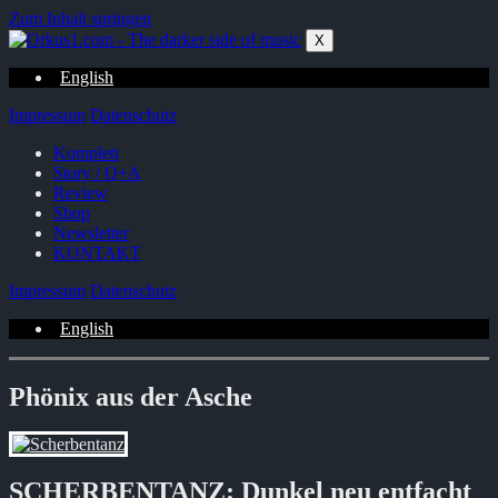
Zum Inhalt springen
X
English
Impressum
Datenschutz
Komplett
Story / Q+A
Review
Shop
Newsletter
KONTAKT
Impressum
Datenschutz
English
Phönix aus der Asche
SCHERBENTANZ: Dunkel neu entfacht