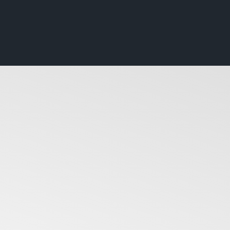
hwerkraft wird
lett