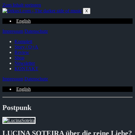
Zum Inhalt springen
X
English
Impressum
Datenschutz
Komplett
Story / Q+A
Review
Shop
Newsletter
KONTAKT
Impressum
Datenschutz
English
Postpunk
LUCINA SOTEIRA über die reine Liebe?