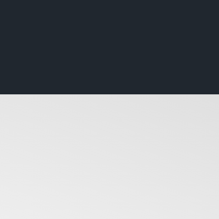
CH ENEMY: Live in
lammen?
lett