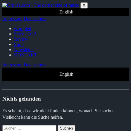
Zum
X
Inhalt
English
springen
Impressum
Datenschutz
Komplett
Story / Q+A
Review
Shop
Newsletter
KONTAKT
Impressum
Datenschutz
English
Nichts gefunden
Es scheint, dass wir nicht finden können, wonach Sie suchen.
Vielleicht kann die Suche helfen.
Suchen