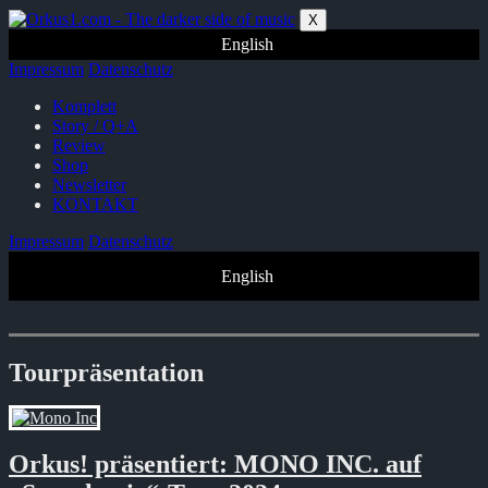
Zum
X
Inhalt
English
springen
Impressum
Datenschutz
Komplett
Story / Q+A
Review
Shop
Newsletter
KONTAKT
Impressum
Datenschutz
English
Tourpräsentation
Orkus! präsentiert: MONO INC. auf