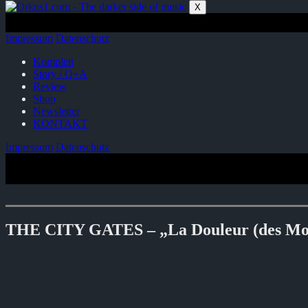
Zum
X
Inhalt
springen
Impressum
Datenschutz
Komplett
Story / Q+A
Review
Shop
Newsletter
KONTAKT
Impressum
Datenschutz
THE CITY GATES – „La Douleur (des Mor