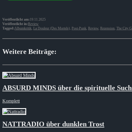
Veröffentlicht am:
19.11.2025
Veröffentlicht in:
Review
Tagged:
Albumkritik
,
La Douleur (Des Mortels)
,
Post-Punk
,
Review
,
Rezension
,
The City G
Weitere Beiträge:
ABSURD MINDS über die spirituelle Such
Komplett
NATTRADIO über dunklen Trost