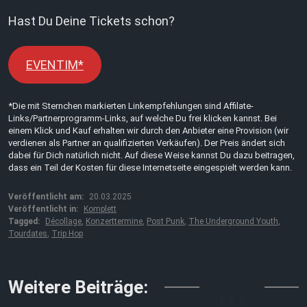
Hast Du Deine Tickets schon?
EVENTIM*
*Die mit Sternchen markierten Linkempfehlungen sind Affilate-
Links/Partnerprogramm-Links, auf welche Du frei klicken kannst. Bei
einem Klick und Kauf erhalten wir durch den Anbieter eine Provision (wir
verdienen als Partner an qualifizierten Verkäufen). Der Preis ändert sich
dabei für Dich natürlich nicht. Auf diese Weise kannst Du dazu beitragen,
dass ein Teil der Kosten für diese Internetseite eingespielt werden kann.
Veröffentlicht am:
20.03.2025
Veröffentlicht in:
Komplett
Tagged:
Décollage
,
Konzerttermine
,
Post Punk
,
The Underground Youth
,
Tourdates
,
Trip Hop
↓↓↓
Weitere Beiträge: