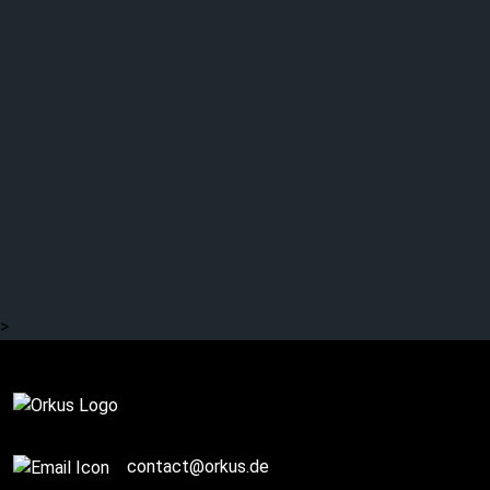
CRADLE OF FILTH –
„The Screaming of
Valkyries“
>
Review
contact@orkus.de