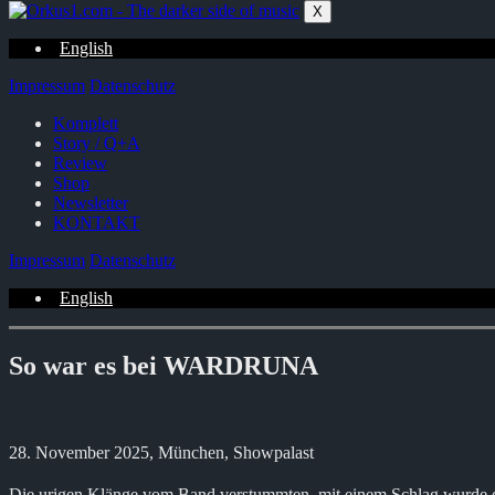
Zum
X
Inhalt
springen
English
Impressum
Datenschutz
Komplett
Story / Q+A
Review
Shop
Newsletter
KONTAKT
Impressum
Datenschutz
English
So war es bei WARDRUNA
28. November 2025, München, Showpalast
Die urigen Klänge vom Band verstummten, mit einem Schlag wurde di