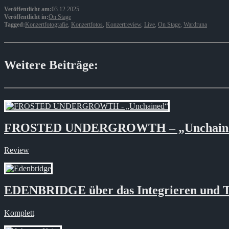
Veröffentlicht am:
03.12.2025
Veröffentlicht in:
On Stage
Tagged:
Konzertfotografie
,
Konzertfotos
,
Konzertreview
,
Live
,
On Stage
,
Wardruna
Weitere Beiträge:
FROSTED UNDERGROWTH – „Unchain
Review
EDENBRIDGE über das Integrieren und Tr
Komplett