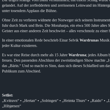
gelandet. Auf der zerfledderten und zerrissenen Leinwand im Hinte
unter tosendem Applaus die Bühne.
Ohne Zeit zu verlieren widmete der Norweger sich seinem Instrument,
fuhr durch Mark und Bein. Die Moraharpa, ein etwa 500 Jahre altes S
Geister aus einer anderen Zeit beschwört – alles verschmolz zu einer
In einer emotionalen Rede beschrieb Einar Selvik
Wardrunas
Musik n
jeder Kultur existieren.
Es war eine Reise durch mehr als 15 Jahre
Wardruna
; jedes Album 
freuen. Den passenden Abschluss der zweistündigen Show machte „H
das „Bärin.“ Und so macht es Sinn, dass sich dieses Schlaflied um da
Publikum zum Abschied.
Setlist:
„Kvitravn“ • „Hertan“ • „Solringen“ • „Heimta Thurs“ • „Raido“ • „Ly
„Hibjørnen“