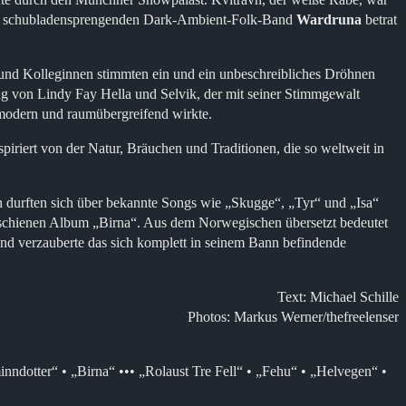
 und schubladensprengenden Dark-Ambient-Folk-Band
Wardruna
betrat
n und Kolleginnen stimmten ein und ein unbeschreibliches Dröhnen
ng von Lindy Fay Hella und Selvik, der mit seiner Stimmgewalt
g modern und raumübergreifend wirkte.
spiriert von der Natur, Bräuchen und Traditionen, die so weltweit in
 durften sich über bekannte Songs wie „Skugge“, „Tyr“ und „Isa“
erschienen Album „Birna“. Aus dem Norwegischen übersetzt bedeutet
 und verzauberte das sich komplett in seinem Bann befindende
Text: Michael Schille
Photos: Markus Werner/thefreelenser
inndotter“ • „Birna“ ••• „Rolaust Tre Fell“ • „Fehu“ • „Helvegen“ •