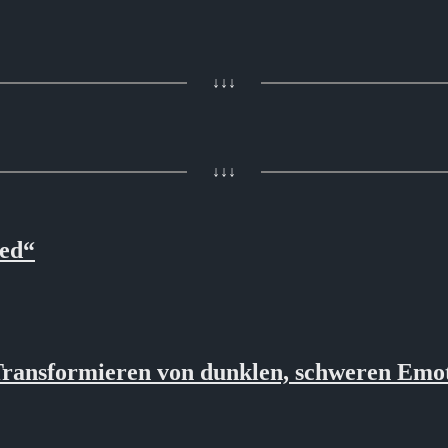
↓↓↓
↓↓↓
ed“
ansformieren von dunklen, schweren Emo