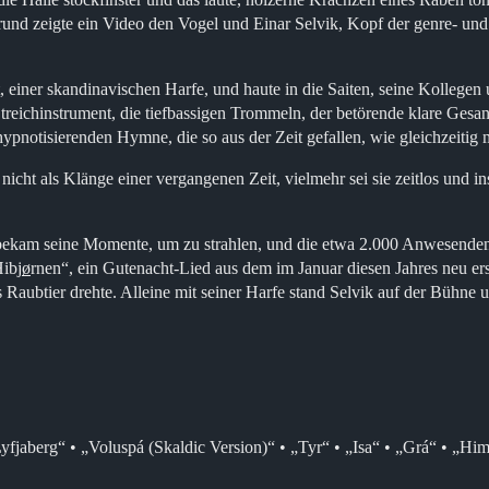
rgrund zeigte ein Video den Vogel und Einar Selvik, Kopf der genre-
 einer skandinavischen Harfe, und haute in die Saiten, seine Kollege
treichinstrument, die tiefbassigen Trommeln, der betörende klare Gesa
 hypnotisierenden Hymne, die so aus der Zeit gefallen, wie gleichzeiti
icht als Klänge einer vergangenen Zeit, vielmehr sei sie zeitlos und in
bekam seine Momente, um zu strahlen, und die etwa 2.000 Anwesenden
ibj
ø
rnen“, ein Gutenacht-Lied aus dem im Januar diesen Jahres neu 
s Raubtier drehte. Alleine mit seiner Harfe stand Selvik auf der Bühne
fjaberg“ • „Voluspá (Skaldic Version)“ • „Tyr“ • „Isa“ • „Grá“ • „Him