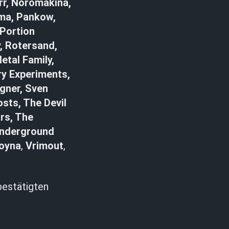
rr, Noromakina,
ima, Pankow,
 Portion
, Rotersand,
etal Family,
ry Experiments,
gner, Sven
sts, The Devil
rs, The
nderground
oyna
,
Vrimout
,
bestätigten