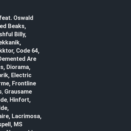
 feat. Oswald
ved Beaks,
ful Billy,
ekkanik,
kktor, Code 64,
e Demented Are
gs, Diorama,
ik, Electric
rme, Frontline
s
,
Grausame
rde
,
Hinfort,
lde,
ire, Lacrimosa,
spell, MS