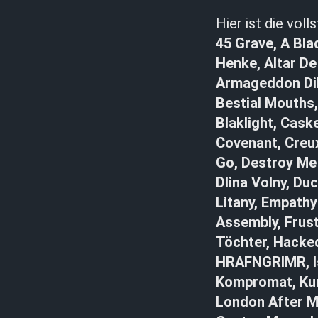
Hier ist die voll
45 Grave, A Bla
Henke, Altar D
Armageddon Dild
Bestial Mouths,
Blaklight, Cask
Covenant, Creux
Go, Destroy Me 
Dlina Volny, Du
Litany, Empathy
Assembly, Frust
Töchter, Hacked
HRAFNGRIMR, Is
Kompromat, Kum
London After Mi