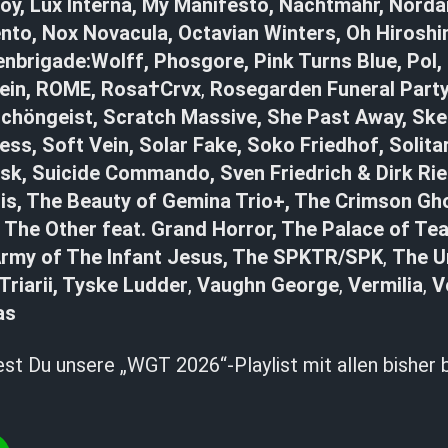
oy, Lux Interna, My Manifesto, Nachtmahr, Norda
to, Nox Novacula, Octavian Winters, Oh Hirosh
nbrigade:Wolff, Phosgore, Pink Turns Blue, Pol,
Rein, ROME,
Rosa†Crvx
,
Rosegarden Funeral Party
chöngeist, Scratch Massive, She Past Away, Skel
ess, Soft Vein, Solar Fake, Soko Friedhof, Solita
sk, Suicide Commando, Sven Friedrich & Dirk Rie
is, The Beauty of Gemina Trio+, The Crimson Gho
 The Other feat. Grand Horror, The Palace of Tea
Army of The Infant Jesus,
The SPKTR/SPK
,
The U
Triarii, Tyske Ludder
,
Vaughn George
,
Vermilia
,
V
as
est Du unsere „WGT 2026“-Playlist mit allen bisher 