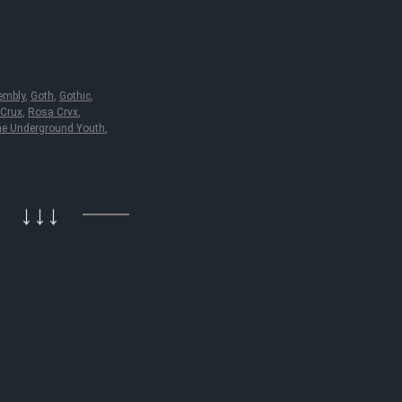
embly
,
Goth
,
Gothic
,
Crux
,
Rosa Crvx
,
e Underground Youth
,
↓↓↓