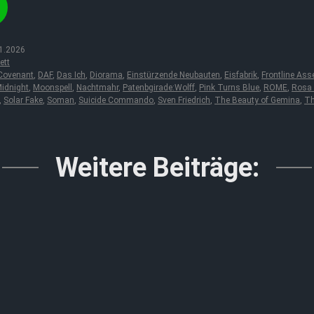
1.2026
ett
Covenant
,
DAF
,
Das Ich
,
Diorama
,
Einstürzende Neubauten
,
Eisfabrik
,
Frontline Ass
Midnight
,
Moonspell
,
Nachtmahr
,
Patenbgirade:Wolff
,
Pink Turns Blue
,
ROME
,
Rosa 
,
Solar Fake
,
Soman
,
Suicide Commando
,
Sven Friedrich
,
The Beauty of Gemina
,
Th
Weitere Beiträge: