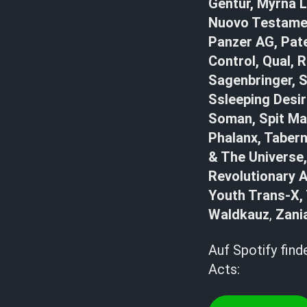
Gentur, Myrna L
Nuovo Testamen
Panzer AG, Pate
Control, Qual, 
Sagenbringer, S
Ssleeping Desir
Soman, Spit Ma
Phalanx, Tabern
& The Universe,
Revolutionary 
Youth Trans-X, 
Waldkauz
,
Zani
Auf Spotify find
Acts: