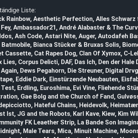
ständige Liste:
ck Rainbow, Aesthetic Perfection, Alles Schwarz
e Fey, Ambassador21, André Alabaster & The Cur
os, Ash Code, Astari Nite, Auger, Autodafeh Bash
 Batmobile, Bianca Stücker & Bruxas Solis, Biom
et Cassette, Cat Rapes Dog, Clan Of Xymox, C-Le
 Lies, Corpus Delicti, DAF, Das Ich, Den der Hal
Again, Dews Pegahorn, Die Streuner, Digital Drv
ctape, Eddie Dark, Einstürzende Neubauten, Eisfabr
 Test, Erdling, Euroshima, Evi Vine, Fliehende Stü
ration, Gae Bolg and the Church of Fand,
Gulvøs
epicciotto, Hateful Chains, Heidevolk,
Heimatæ
t Ist,
JG and the Robots
,
Karl Kave
,
Kiew, Kim Wi
munity FK Leaether Strip, La Bande Son Imagina
dnight, Male Tears, Mica, Minuit Machine, Moon