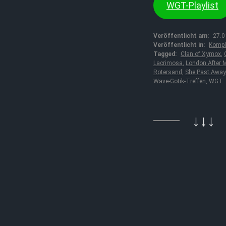
WGT-Playlist
Veröffentlicht am:
27.0
Veröffentlicht in:
Kompl
Tagged:
Clan of Xymox
,
Lacrimosa
,
London After 
Rotersand
,
She Past Away
Wave-Gotik-Treffen
,
WGT
↓↓↓