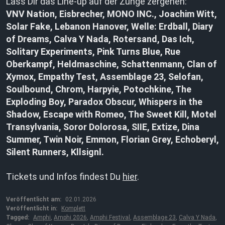
Lass Dir das Line-up auf der Zunge zergehen:
VNV Nation, Eisbrecher, MONO INC., Joachim Witt,
Solar Fake, Lebanon Hanover, Welle: Erdball, Diary
of Dreams, Calva Y Nada, Rotersand, Das Ich,
Solitary Experiments, Pink Turns Blue, Rue
Oberkampf, Heldmaschine, Schattenmann, Clan of
Xymox, Empathy Test, Assemblage 23, Selofan,
Soulbound, Chrom, Harpyie, Potochkine, The
Exploding Boy, Paradox Obscur, Whispers in the
Shadow, Escape with Romeo, The Sweet Kill, Motel
Transylvania, Soror Dolorosa, SIIE, Extize, Dina
Summer, Twin Noir, Emmon, Florian Grey, Echoberyl,
Silent Runners, Kllsignl.
Tickets und Infos findest Du
hier
.
Veröffentlicht am:
02.01.2026
Veröffentlicht in:
Komplett
Tagged:
Amphi
,
Amphi 2026
,
Amphi Festival
,
Assemblage 23
,
Calva Y Nada
,