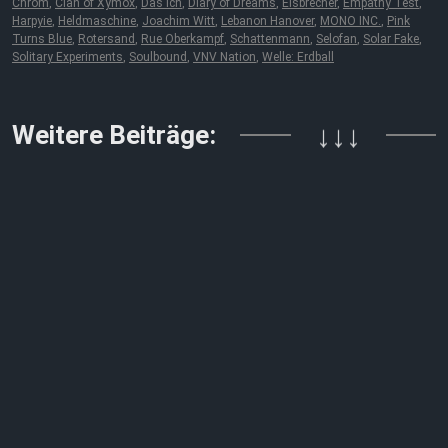
Chrom
,
Clan of Xymox
,
Das Ich
,
Diary of Dreams
,
Eisbrecher
,
Empathy Test
,
Harpyie
,
Heldmaschine
,
Joachim Witt
,
Lebanon Hanover
,
MONO INC.
,
Pink
Turns Blue
,
Rotersand
,
Rue Oberkampf
,
Schattenmann
,
Selofan
,
Solar Fake
,
Solitary Experiments
,
Soulbound
,
VNV Nation
,
Welle: Erdball
Weitere Beiträge:
↓↓↓