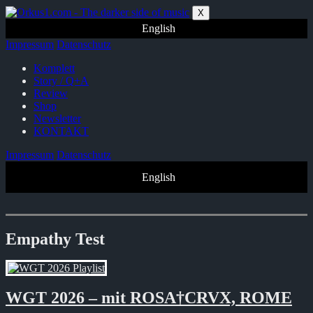
Zum
X
Inhalt
English
springen
Impressum
Datenschutz
Komplett
Story / Q+A
Review
Shop
Newsletter
KONTAKT
Impressum
Datenschutz
English
Empathy Test
WGT 2026 – mit ROSA†CRVX, ROME