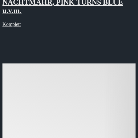
NACHTMAHR, PINK TURNS BLUE
u.v.m.
Komplett