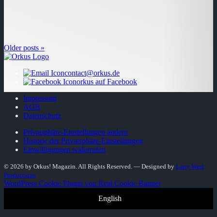
Older posts »
contact@orkus.de
orkus auf Facebook
Impressum
AGB
Datenschutz
Privatsphäre-Einstellungen ändern
Historie der Privatsphäre-Einstellungen
Einwilligungen widerrufen
© 2026 by Orkus! Magazin. All Rights Reserved.
― Designed by
Larry West
Productions
WordPress Cookie Plugin von Real Cookie Banner
English