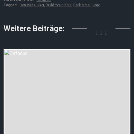
Tagged:
Ben Blutzukker
,
Build Your Idols
,
Dark Metal
,
Lego
↓↓↓
Weitere Beiträge: