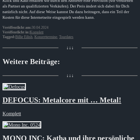
Klick und Kauf erhalten wir durch den Anbieter eine Provision (wir verdienen
als Partner an qualifizierten Verkäufen). Der Preis ändert sich dabei für Dich
natürlich nicht. Auf diese Weise kannst Du dazu beitragen, dass ein Teil der
Kosten für diese Internetseite eingespielt werden kann.
Veröffentlicht am:
30.04.2024
Veröffentlicht in:
Komplett
Tagged:
Billie Eilish
,
Konzerttermine
,
Tourdates
↓↓↓
Weitere Beiträge:
↓↓↓
DEFOCUS: Metalcore mit … Metal!
Komplett
MONO INC: Katha und ihre persönliche