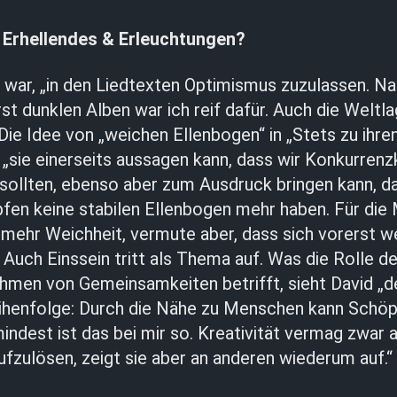
 Erhellendes & Erleuchtungen?
 war, „in den Liedtexten Optimismus zuzulassen. Na
t dunklen Alben war ich reif dafür. Auch die Weltl
ie Idee von „weichen Ellenbogen“ in „Stets zu ihre
 „sie einerseits aussagen kann, dass wir Konkurren
sollten, ebenso aber zum Ausdruck bringen kann, da
en keine stabilen Ellenbogen mehr haben. Für die
mehr Weichheit, vermute aber, dass sich vorerst w
“ Auch Einssein tritt als Thema auf. Was die Rolle d
hmen von Gemeinsamkeiten betrifft, sieht David „d
henfolge: Durch die Nähe zu Menschen kann Schöp
indest ist das bei mir so. Kreativität vermag zwar
fzulösen, zeigt sie aber an anderen wiederum auf.“