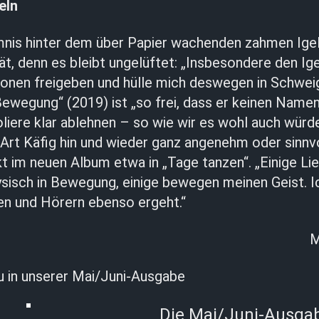
eln
nis hinter dem über Papier wachenden zahmen Igel 
tät, denn es bleibt ungelüftet: „Insbesondere den Ig
ionen freigeben und hülle mich deswegen in Schwei
ewegung“ (2019) ist „so frei, dass er keinen Nam
liere klar ablehnen – so wie wir es wohl auch wür
 Art Käfig hin und wieder ganz angenehm oder sinnvo
im neuen Album etwa in „Tage tanzen“. „Einige Lied
sisch in Bewegung, einige bewegen meinen Geist. I
en und Hörern ebenso ergeht.“
M
u in unserer Mai/Juni-Ausgabe
Die Mai/Juni-Ausgab