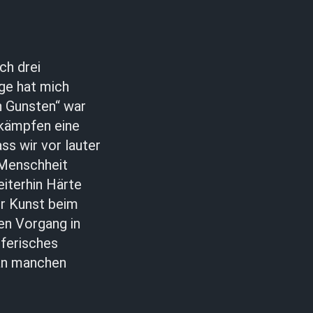
ch drei
age hat mich
n Gunsten“ war
zkämpfen eine
ss wir vor lauter
 Menschheit
eiterhin Härte
er Kunst beim
en Vorgang in
ferisches
 an manchen