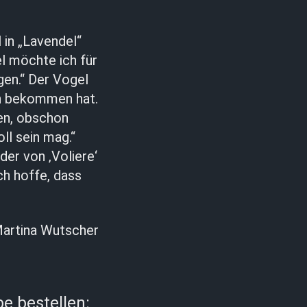
in „Lavendel“
el möchte ich für
gen.“ Der Vogel
en bekommen hat.
den, obschon
ll sein mag.“
er von ‚Voliere‘
ch hoffe, dass
artina Wutscher
e bestellen: