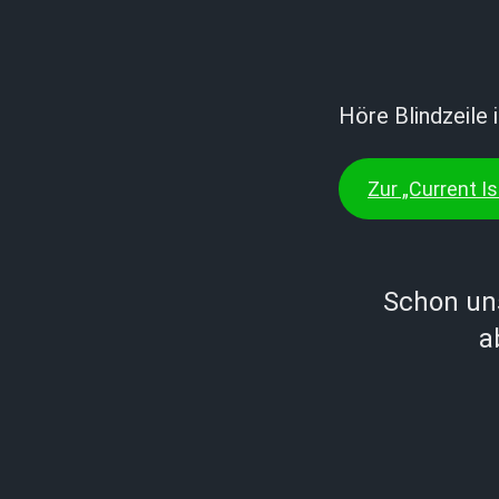
Höre Blindzeile 
Zur „Current Is
Schon un
a