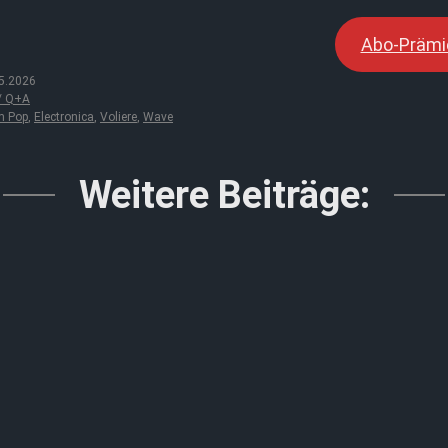
Abo-Prämi
5.2026
 / Q+A
m Pop
,
Electronica
,
Voliere
,
Wave
Weitere Beiträge: