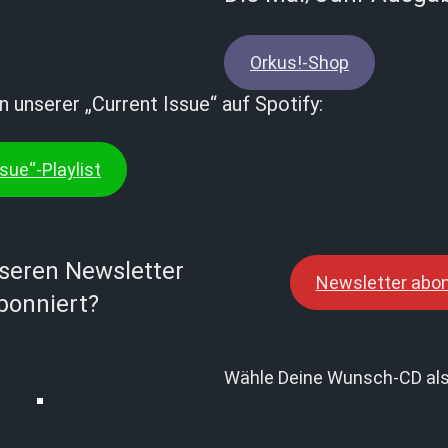
Orkus!-Shop
in unserer „Current Issue“ auf Spotify:
sue“-Playlist
seren Newsletter
Newsletter abon
bonniert?
Wähle Deine Wunsch-CD als