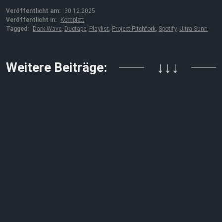
Veröffentlicht am:
30.12.2025
Veröffentlicht in:
Komplett
Tagged:
Dark Wave
,
Ductape
,
Playlist
,
Project Pitchfork
,
Spotify
,
Ultra Sunn
Weitere Beiträge:
↓↓↓