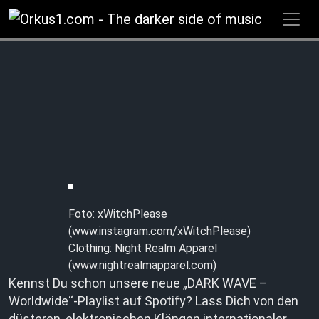
Zum
Inhalt
springen
Foto: xWitchPlease
(www.instagram.com/xWitchPlease)
Clothing: Night Realm Apparel
(www.nightrealmapparel.com)
Kennst Du schon unsere neue „DARK WAVE –
Worldwide“-Playlist auf Spotify? Lass Dich von den
düsteren, elektronischen Klängen internationaler