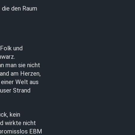
 die den Raum
 Folk und
hwarz.
n man sie nicht
Hand am Herzen,
n einer Welt aus
äuser Strand
ck, kein
d wirkte nicht
ompromisslos EBM