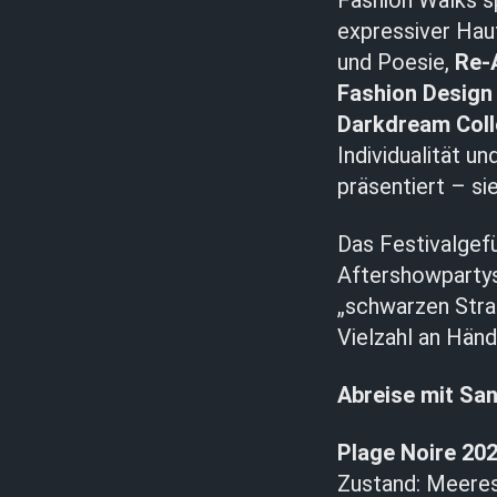
Fashion Walks s
expressiver Hau
und Poesie,
Re-
Fashion Design
Darkdream Coll
Individualität 
präsentiert – si
Das Festivalgefü
Aftershowpartys
„schwarzen Stra
Vielzahl an Hän
Abreise mit Sa
Plage Noire 20
Zustand: Meeresb