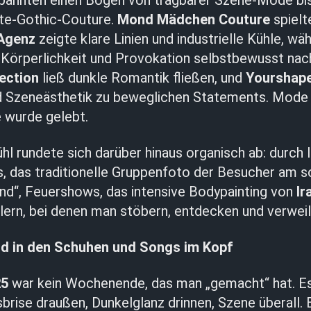
pannten einen Bogen von tragbarer Szene-Mode bis
te-Gothic-Couture.
Mond Mädchen Couture
spielt
Agenz
zeigte klare Linien und industrielle Kühle, w
Körperlichkeit und Provokation selbstbewusst nach
ection
ließ dunkle Romantik fließen, und
Yourshap
und Szeneästhetik zu beweglichen Statements. Mode 
e wurde gelebt.
hl rundete sich darüber hinaus organisch ab: durch 
, das traditionelle Gruppenfoto der Besucher am 
nd“, Feuershows, das intensive Bodypainting von
Ir
dlern, bei denen man stöbern, entdecken und verwei
nd in den Schuhen und Songs im Kopf
25
war kein Wochenende, das man „gemacht“ hat. Es
rise draußen, Dunkelglanz drinnen, Szene überall. E