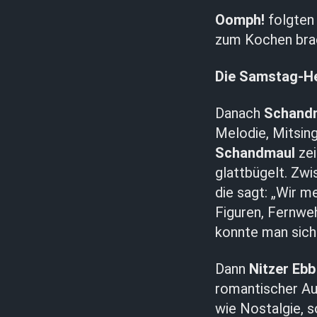
Oomph!
folgten
zum Kochen bra
Die Samstag-He
Danach
Schand
Melodie, Mitsin
Schandmaul
zei
glattbügelt. Zw
die sagt: „Wir me
Figuren, Fernweh
konnte man sich 
Dann
Nitzer Ebb
romantischer Au
wie Nostalgie, 