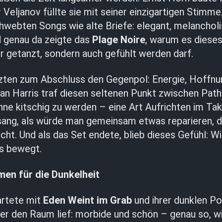
 Veljanov füllte sie mit seiner einzigartigen Stimme
hwebten Songs wie alte Briefe: elegant, melancholi
d genau da zeigte das
Plage Noire
, warum es dieses
nur getanzt, sondern auch gefühlt werden darf.
ten zum Abschluss den Gegenpol: Energie, Hoffnun
an Harris traf diesen seltenen Punkt zwischen Pat
ohne kitschig zu werden – eine Art Aufrichten im Ta
, sang, als würde man gemeinsam etwas reparieren, 
cht. Und als das Set endete, blieb dieses Gefühl: Wir
s bewegt.
en für die Dunkelheit
artete mit
Eden Weint im Grab
und ihrer dunklen Po
r den Raum lief: morbide und schön – genau so, wi