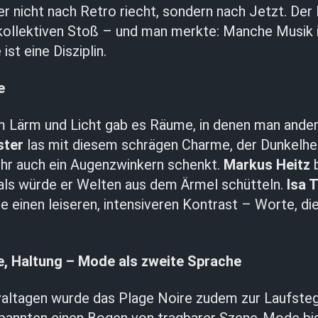
er nicht nach Retro riecht, sondern nach Jetzt. De
 kollektiven Stoß – und man merkte: Manche Musik i
ist eine Disziplin.
e
m Lärm und Licht gab es Räume, in denen man ande
ster
las mit diesem schrägen Charme, der Dunkelheit
ihr auch ein Augenzwinkern schenkt.
Markus Heitz
b
 als würde er Welten aus dem Ärmel schütteln.
Isa 
te einen leiseren, intensiveren Kontrast – Worte, die
e, Haltung – Mode als zweite Sprache
valtagen wurde das Plage Noire zudem zur Laufsteg