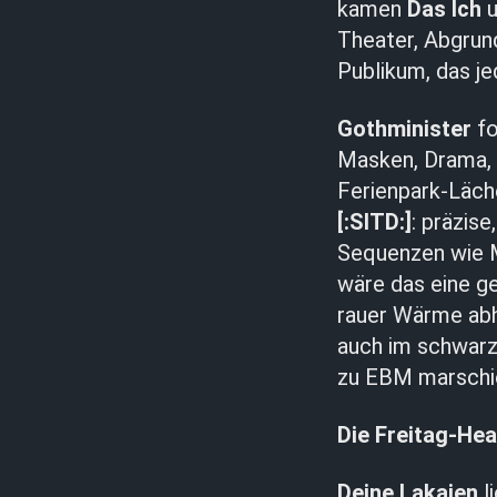
kamen
Das Ich
u
Theater, Abgrund
Publikum, das j
Gothminister
fo
Masken, Drama, e
Ferienpark-Läch
[:SITD:]
: präzise
Sequenzen wie M
wäre das eine g
rauer Wärme abho
auch im schwarz
zu EBM marschie
Die Freitag-Hea
Deine Lakaien
l