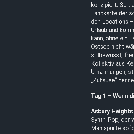
konzipiert. Sei
Landkarte der s
den Locations –
Urlaub und kommt
kann, ohne ein L
Ostsee nicht wä
stilbewusst, fre
Kollektiv aus K
Umarmungen, stü
„Zuhause“ nenne
Tag 1 – Wenn d
Asbury Heights
Synth-Pop, der 
Man spürte sofo