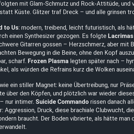
olgten mit Glam-Schmutz und Rock-Attitüde, und v
statt Küste. Glitzer traf Dreck – und alle grinsen 
d to Us
: modern, treibend, leicht futuristisch, als hä
rch einen Synthesizer gezogen. Es folgte
Lacrimas
schwere Gitarren gossen – Herzschmerz, aber mit B
chten Bewegung in die Beine, ohne den Kopf auszus
ar, scharf.
Frozen Plasma
legten später nach – hy
kel, als würden die Refrains kurz die Wolken ausein
wie ein stiller Magnet: keine Übertreibung, nur Präs
 über den Köpfen, und plötzlich war wieder dieses
– nur intimer.
Suicide Commando
rissen danach al
: Aggression, Druck, diese brachiale Clubwucht, di
ondern braucht. Der Boden vibrierte, als hätte man d
erwandelt.