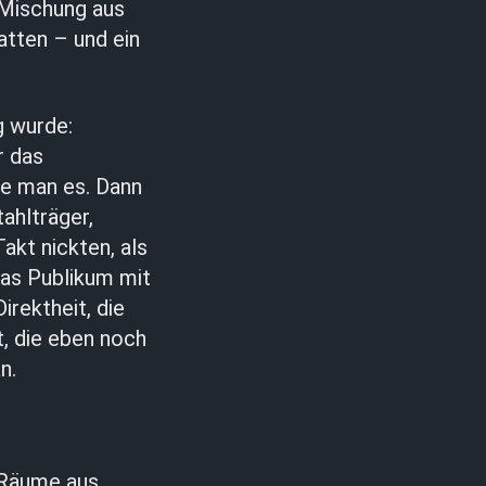
 Mischung aus
atten – und ein
g wurde:
r das
te man es. Dann
tahlträger,
kt nickten, als
 das Publikum mit
irektheit, die
, die eben noch
n.
 Räume aus