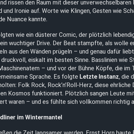
nd rissen den Raum mit dieser unverwechselbaren
 und Ironie auf. Worte wie Klingen, Gesten wie Sch
ede Nuance kannte.
lgten wie ein düsterer Comic, der plötzlich lebendi
in wuchtiger Drive. Der Beat stampfte, als wolle e
eln aus den Wänden prügeln – und genau dafür lieb
, druckvoll, eiskalt im besten Sinne. Basslinien wie S
aschinenatem – und vor der Bühne Köpfe, die im Ta
emeinsame Sprache. Es folgte
Letzte Instanz
, die
lten: Folk Rock, Rock’n’Roll-Herz, diese ehrliche D
en Kosmos funktioniert. Plötzlich sangen Leute mit
rt waren – und es fühlte sich vollkommen richtig a
dliner im Wintermantel
ießen die Zeit langsamer werden. Ernst Horn baute