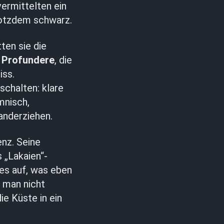
ermittelten ein
trotzdem schwarz.
tten sie die
 Profundere
, die
iss.
chalten: klare
mnisch,
anderziehen.
enz. Seine
 „Lakaien“-
les auf, was eben
e man nicht
ie Küste in ein