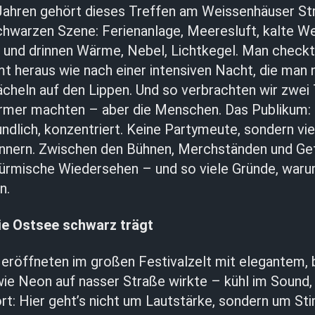
t Jahren gehört dieses Treffen am Weissenhäuser St
chwarzen Szene: Ferienanlage, Meeresluft, kalte 
 und drinnen Wärme, Nebel, Lichtkegel. Man checkt 
 heraus wie nach einer intensiven Nacht, die man n
ächeln auf den Lippen. Und so verbrachten wir zwei 
rmer machten – aber die Menschen. Das Publikum: 
undlich, konzentriert. Keine Partymeute, sondern vi
ennern. Zwischen den Bühnen, Merchständen und Ge
rmische Wiedersehen – und so viele Gründe, warum
n.
ie Ostsee schwarz trägt
eröffneten im großen Festivalzelt mit elegantem,
wie Neon auf nasser Straße wirkte – kühl im Sound
rt: Hier geht’s nicht um Lautstärke, sondern um S