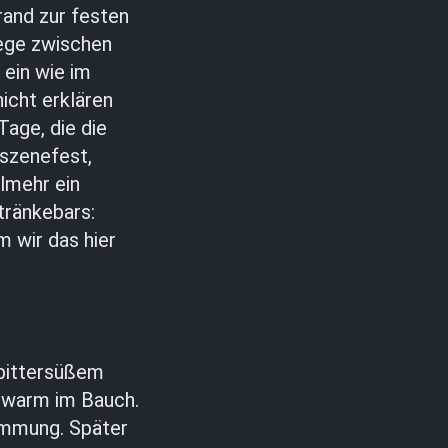
rand zur festen
Wege zwischen
ein wie im
icht erklären
Tage, die die
szenefest,
elmehr ein
tränkebars:
 wir das hier
 bittersüßem
, warm im Bauch.
timmung. Später