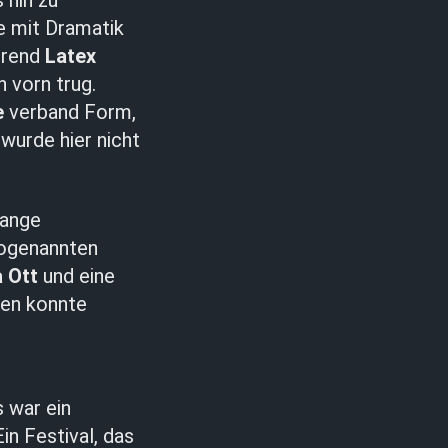
 hin zu
e mit Dramatik
ährend
Latex
 vorn trug.
e
verband Form,
wurde hier nicht
lange
sogenannten
a Ott
und eine
len konnte
 war ein
in Festival, das