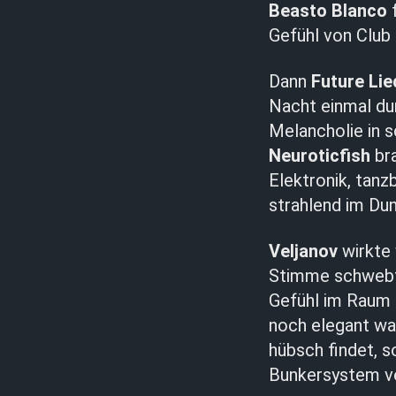
Beasto Blanco
f
Gefühl von Club 
Dann
Future Lie
Nacht einmal du
Melancholie in 
Neuroticfish
bra
Elektronik, tanzb
strahlend im Dun
Veljanov
wirkte 
Stimme schwebte
Gefühl im Raum 
noch elegant war
hübsch findet, s
Bunkersystem v