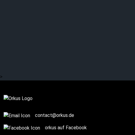
MOBY – „18“ erschien
heute vor 24 Jahren
>
History Facts
contact@orkus.de
orkus auf Facebook