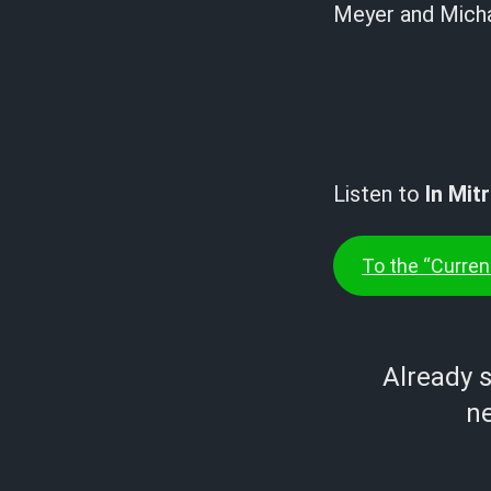
Meyer and Micha
Listen to
In Mit
To the “Current
Already 
ne