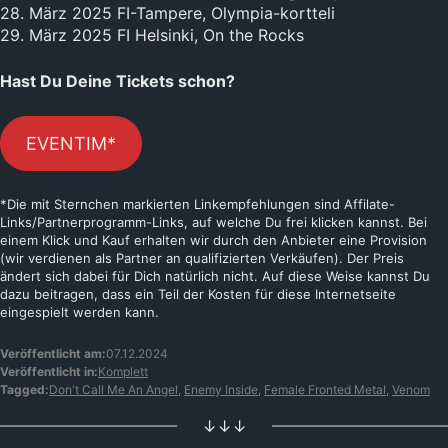
28. März 2025 FI-Tampere, Olympia-kortteli
29. März 2025 FI Helsinki, On the Rocks
Hast Du Deine Tickets schon?
EVENTIM*
*Die mit Sternchen markierten Linkempfehlungen sind Affilate-
Links/Partnerprogramm-Links, auf welche Du frei klicken kannst. Bei
einem Klick und Kauf erhalten wir durch den Anbieter eine Provision
(wir verdienen als Partner an qualifizierten Verkäufen). Der Preis
ändert sich dabei für Dich natürlich nicht. Auf diese Weise kannst Du
dazu beitragen, dass ein Teil der Kosten für diese Internetseite
eingespielt werden kann.
Veröffentlicht am:
07.12.2024
Veröffentlicht in:
Komplett
Tagged:
Don't Call Me An Angel
,
Enemy Inside
,
Female Fronted Metal
,
Venom
↓↓↓