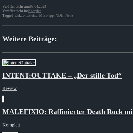
Veröffentlicht am:
08.04.2023
Veröffentlicht in:
Komplett
Tagged:
Elektro
,
Exfeind
,
Musiktipp
,
NDH
,
News
Weitere Beiträge:
INTENT:OUTTAKE – „Der stille Tod“
Review
MALEFIXIO: Raffinierter Death Rock mit
Komplett