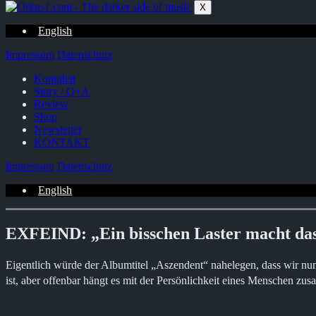
Zum
X
Inhalt
springen
English
Impressum
Datenschutz
Komplett
Story / Q+A
Review
Shop
Newsletter
KONTAKT
Impressum
Datenschutz
English
EXFEIND: „Ein bisschen Laster macht das
Eigentlich würde der Albumtitel „Aszendent“ nahelegen, dass wir nu
ist, aber offenbar hängt es mit der Persönlichkeit eines Menschen