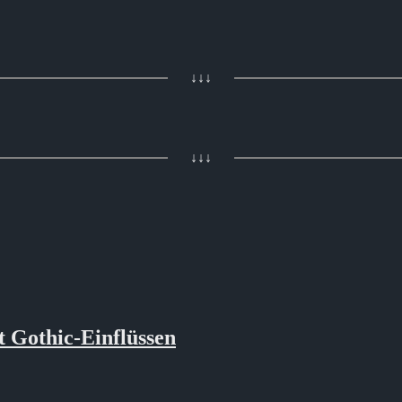
↓↓↓
↓↓↓
 Gothic-Einflüssen