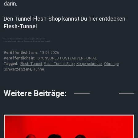
darin.
Den Tunnel-Flesh-Shop kannst Du hier entdecken:
Flesh-Tunnel
Dieser Sponsored Post kommt zugute: Miuu GmbH
Finanziert wurde dieser Sponsored Post von Miuu GmbH
Veröffentlicht am:
18.02.2026
Veröffentlicht in:
SPONSORED POST/ADVERTORIAL
Tagged:
Flesh Tunnel
,
Flesh Tunnel Shop
,
Körperschmuck
,
Ohrringe
,
Schwarze Szene
,
Tunnel
↓↓↓
Weitere Beiträge: