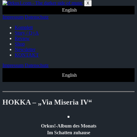
Zum
X
Inhalt
English
springen
Impressum
Datenschutz
Komplett
Story / Q+A
Review
Shop
Newsletter
KONTAKT
Impressum
Datenschutz
English
HOKKA – „Via Miseria IV“
Orkus!-Album des Monats
Im Schatten zuhause