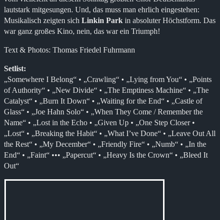
lautstark mitgesungen. Und, das muss man ehrlich eingestehen:
Musikalisch zeigten sich
Linkin Park
in absoluter Höchstform. Das
war ganz großes Kino, nein, das war ein Triumph!
Text & Photos: Thomas Friedel Fuhrmann
Setlist:
„Somewhere I Belong“ • „Crawling“ • „Lying from You“ • „Points
of Authority“ • „New Divide“ • „The Emptiness Machine“ • „The
Catalyst“ • „Burn It Down“ • „Waiting for the End“ • „Castle of
Glass“ • „Joe Hahn Solo“ • „When They Come / Remember the
Name“ • „Lost in the Echo • „Given Up • „One Step Closer •
„Lost“ • „Breaking the Habit“ • „What I’ve Done“ • „Leave Out All
the Rest“ • „My December“ • „Friendly Fire“ • „Numb“ • „In the
End“ • „Faint“ ••• „Papercut“ • „Heavy Is the Crown“ • „Bleed It
Out“