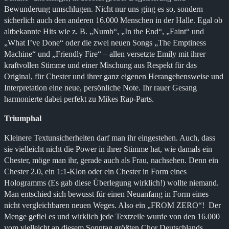
Bewunderung umschlugen. Nicht nur uns ging es so, sondern
sicherlich auch den anderen 16.000 Menschen in der Halle. Egal ob
altbekannte Hits wie z. B. „Numb“, „In the End“, „Faint“ und
„What I’ve Done“ oder die zwei neuen Songs „The Emptiness
Machine“ und „Friendly Fire“ – allen versetzte Emily mit ihrer
kraftvollen Stimme und einer Mischung aus Respekt für das
Original, für Chester und ihrer ganz eigenen Herangehensweise und
Interpretation eine neue, persönliche Note. Ihr rauer Gesang
harmonierte dabei perfekt zu Mikes Rap-Parts.
Triumphal
Kleinere Textunsicherheiten darf man ihr eingestehen. Auch, dass
sie vielleicht nicht die Power in ihrer Stimme hat, wie damals ein
Chester, möge man ihr, gerade auch als Frau, nachsehen. Denn ein
Chester 2.0, ein 1:1-Klon oder ein Chester in Form eines
Hologramms (Es gab diese Überlegung wirklich!) wollte niemand.
Man entschied sich bewusst für einen Neuanfang in Form eines
nicht vergleichbaren neuen Weges. Also ein „FROM ZERO“! Der
Menge gefiel es und wirklich jede Textzeile wurde von den 16.000
vom vielleicht an diesem Sonntag größten Chor Deutschlands