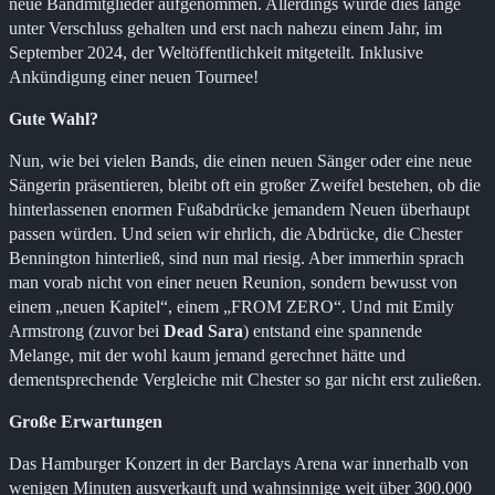
neue Bandmitglieder aufgenommen. Allerdings wurde dies lange
unter Verschluss gehalten und erst nach nahezu einem Jahr, im
September 2024, der Weltöffentlichkeit mitgeteilt. Inklusive
Ankündigung einer neuen Tournee!
Gute Wahl?
Nun, wie bei vielen Bands, die einen neuen Sänger oder eine neue
Sängerin präsentieren, bleibt oft ein großer Zweifel bestehen, ob die
hinterlassenen enormen Fußabdrücke jemandem Neuen überhaupt
passen würden. Und seien wir ehrlich, die Abdrücke, die Chester
Bennington hinterließ, sind nun mal riesig. Aber immerhin sprach
man vorab nicht von einer neuen Reunion, sondern bewusst von
einem „neuen Kapitel“, einem „FROM ZERO“. Und mit Emily
Armstrong (zuvor bei
Dead Sara
) entstand eine spannende
Melange, mit der wohl kaum jemand gerechnet hätte und
dementsprechende Vergleiche mit Chester so gar nicht erst zuließen.
Große Erwartungen
Das Hamburger Konzert in der Barclays Arena war innerhalb von
wenigen Minuten ausverkauft und wahnsinnige weit über 300.000