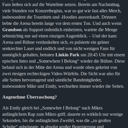
Fans ließen sich auf die Warteliste setzen. Bereits am Nachmittag,
viele Stunden vor Konzertbeginn, war so gut wie fast alles Merch,
insbesondere die Tourshirts und -Hoodies ausverkauft. Drinnen
bebte die Arena bereits lange vor dem ersten Ton. Und auch wenn
Grandson
als Support ordentlich einheizten, wartete die Menge
sehnsüchtig nur auf einen einzigen Augenblick. – Und der kam:
Arena und Bühne verdunkelten sich, es pulsierte ein grüner
senkrechter Laser und endlich und von nicht wenigen Fans für
unmöglich gehalten, betraten
Linkin Park
um 20:45 Uhr mit einem
epischen Intro und „Somewhere I Belong“ wieder die Bühne. Diese
befand sich in der Mitte der Arena und wurde oben gekrönt von
zwei riesigen rechteckigen Video-Würfeln. Die Sicht war also für
alle Seiten hervorragend und sämtliche Bandmitglieder,
insbesondere Mike und Emily, wechselten immer wieder die Seiten.
Angenehme Überraschung?
Als Emily gleich bei „Somewhre I Belong“ nach Mikes
anfänglichem Rap zum Mikro griff, dauerte es wirklich nur wenige
Sekunden, bis die anfänglichen Zweifel, was die „zu großen
Schuhe“ anbelangte, in absolut großer Begeisterung und