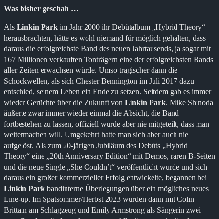
Was bisher geschah …
Als
Linkin Park
im Jahr 2000 ihr Debütalbum „Hybrid Theory“
herausbrachten, hätte es wohl niemand für möglich gehalten, dass
daraus die erfolgreichste Band des neuen Jahrtausends, ja sogar mit
167 Millionen verkauften Tonträgern eine der erfolgreichsten Bands
aller Zeiten erwachsen würde. Umso tragischer dann die
Schockwellen, als sich Chester Bennington im Juli 2017 dazu
entschied, seinem Leben ein Ende zu setzen. Seitdem gab es immer
wieder Gerüchte über die Zukunft von
Linkin Park
. Mike Shinoda
äußerte zwar immer wieder einmal die Absicht, die Band
fortbestehen zu lassen, offiziell wurde aber nie mitgeteilt, dass man
weitermachen will. Umgekehrt hatte man sich aber auch nie
aufgelöst. Als zum 20-järigen Jubiläum des Debüts „Hybrid
Theory“ eine „20th Anniversary Edition“ mit Demos, raren B-Seiten
und die neue Single „She Couldn’t“ veröffentlicht wurde und sich
daraus ein großer kommerzieller Erfolg entwickelte, begannen bei
Linkin Park
bandinterne Überlegungen über ein mögliches neues
Line-up. Im Spätsommer/Herbst 2023 wurden dann mit Colin
Brittain am Schlagzeug und Emily Armstrong als Sängerin zwei