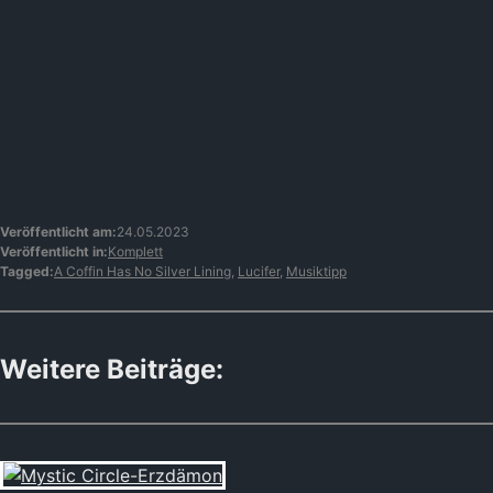
Veröffentlicht am:
24.05.2023
Veröffentlicht in:
Komplett
Tagged:
A Coffin Has No Silver Lining
,
Lucifer
,
Musiktipp
Weitere Beiträge: