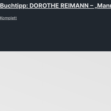
Buchtipp: DOROTHE REIMANN – „Manna
Komplett