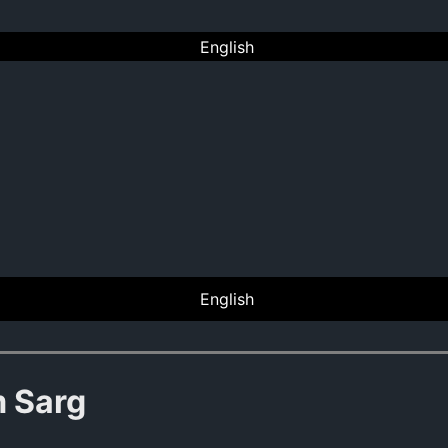
English
English
m Sarg