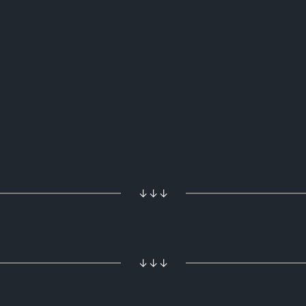
↓↓↓
↓↓↓