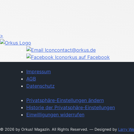
>
contact@orkus.de
orkus auf Facebook
Impressum
AGB
Datenschutz
Privatsphäre-Einstellungen ändern
Historie der Privatsphäre-Einstellungen
Einwilligungen widerrufen
© 2026 by Orkus! Magazin. All Rights Reserved.
― Designed by
Larry We