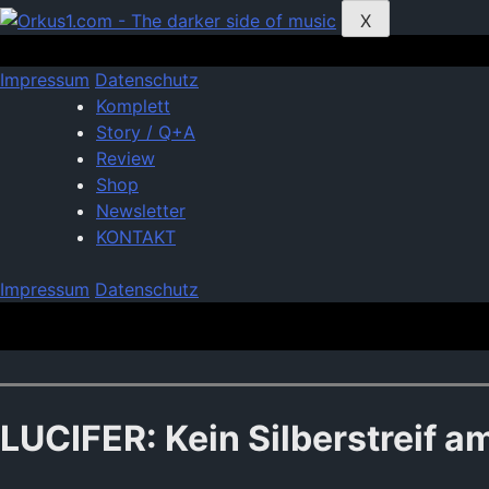
Zum
X
Inhalt
springen
Impressum
Datenschutz
Komplett
Story / Q+A
Review
Shop
Newsletter
KONTAKT
Impressum
Datenschutz
LUCIFER: Kein Silberstreif a