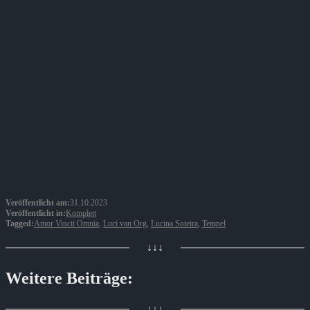
Veröffentlicht am:
31.10.2023
Veröffentlicht in:
Komplett
Tagged:
Amor Vincit Omnia
,
Luci van Org
,
Lucina Soteira
,
Tempel
↓↓↓
Weitere Beiträge:
↓↓↓