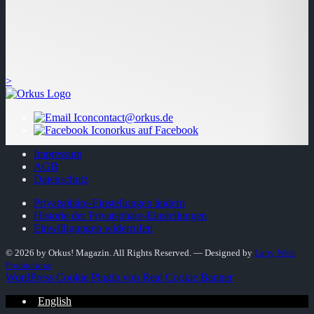
>
contact@orkus.de
orkus auf Facebook
Impressum
AGB
Datenschutz
Privatsphäre-Einstellungen ändern
Historie der Privatsphäre-Einstellungen
Einwilligungen widerrufen
© 2026 by Orkus! Magazin. All Rights Reserved.
― Designed by
Larry West
Productions
WordPress Cookie Plugin von Real Cookie Banner
English