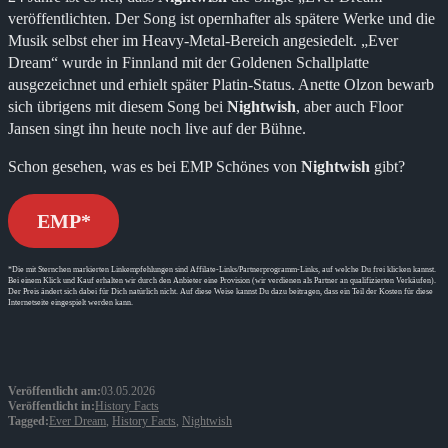
veröffentlichten. Der Song ist opernhafter als spätere Werke und die
Musik selbst eher im Heavy-Metal-Bereich angesiedelt. „Ever
Dream“ wurde in Finnland mit der Goldenen Schallplatte
ausgezeichnet und erhielt später Platin-Status. Anette Olzon bewarb
sich übrigens mit diesem Song bei
Nightwish
, aber auch Floor
Jansen singt ihn heute noch live auf der Bühne.
Schon gesehen, was es bei EMP Schönes von
Nightwish
gibt?
EMP*
*Die mit Sternchen markierten Linkempfehlungen sind Affilate-Links/Partnerprogramm-Links, auf welche Du frei klicken kannst.
Bei einem Klick und Kauf erhalten wir durch den Anbieter eine Provision (wir verdienen als Partner an qualifizierten Verkäufen).
Der Preis ändert sich dabei für Dich natürlich nicht. Auf diese Weise kannst Du dazu beitragen, dass ein Teil der Kosten für diese
Internetseite eingespielt werden kann.
Veröffentlicht am:
03.05.2026
Veröffentlicht in:
History Facts
Tagged:
Ever Dream
,
History Facts
,
Nightwish