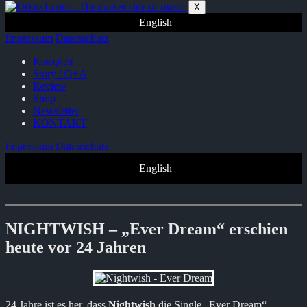
Zum
X
Inhalt
English
springen
Impressum
Datenschutz
Komplett
Story / Q+A
Review
Shop
Newsletter
KONTAKT
Impressum
Datenschutz
English
NIGHTWISH – „Ever Dream“ erschien
heute vor 24 Jahren
24 Jahre ist es her, dass
Nightwish
die Single „Ever Dream“