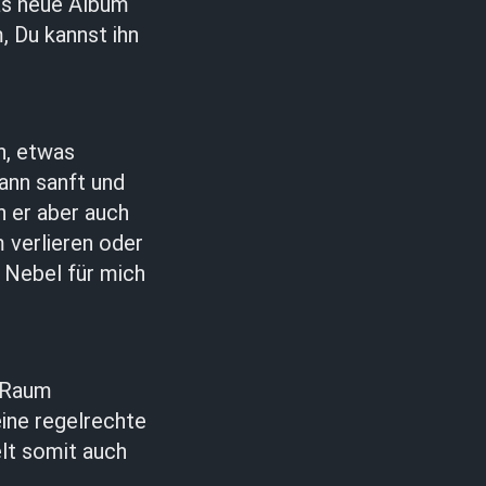
das neue Album
, Du kannst ihn
h, etwas
ann sanft und
n er aber auch
m verlieren oder
 Nebel für mich
n Raum
ine regelrechte
elt somit auch