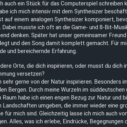
ich auch ein Stück für das Computerspiel schreiben 
abe ich mich intensiv mit dem Synthesizer beschäft
 auf einem analogen Synthesizer komponiert, bevor 
. Dabei musste ich oft an die Game- und 8-Bit-Musi
gend denken. Später hat unser gemeinsamer Freund 
legt und den Song damit komplett gemacht. Für mi
nde und bereichernde Erfahrung.
ere Orte, die dich inspirieren, oder musst du dich in
mmung versetzen?
h sehr gerne von der Natur inspirieren. Besonders 
den Bergen. Durch meine Wurzeln im süddeutschen 
n Raum habe ich einen engen Bezug zur Natur und b
 Landschaften umgeben, die immer wieder eine gr
le für mich sind. Gleichzeitig lasse ich mich auch v
en. Alles, was ich erlebe, Eindrücke, Begegnungen o