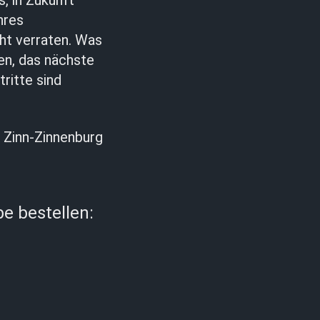
, in Zukunft
nres
ht verraten. Was
ren, das nächste
ritte sind
 Zinn-Zinnenburg
e bestellen: