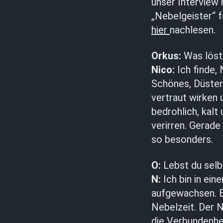
unser Interview
„Nebelgeister“ f
hier
nachlesen.
Orkus:
Was löst 
Nico:
Ich finde,
Schönes, Düster
vertraut wirken 
bedrohlich, kalt
verirren. Gerade
so besonders.
O:
Lebst du selbs
N:
Ich bin in ei
aufgewachsen. E
Nebelzeit. Der N
die Verbundenhe