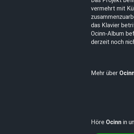
Das Projekt befi
vermehrt mit Kü
zusammenzuarbei
das Klavier betr
Ocinn-Album befi
derzeit noch nic
Mehr über
Ocin
Höre
Ocinn
in un