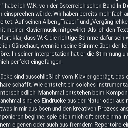
r“ habe ich W.K. von der österreichischen Band
In D
ch einsprechen würde. Wir haben bereits mehrfach a
tet. Auf seinen Alben „Trauer“ und „Vergänglichkei
it meiner Klaviermusik mitgewirkt. Als ich den Text
ofort klar, dass W.K. die richtige Stimme dafür sein
ch Gänsehaut, wenn ich seine Stimme über der le
öre. In seiner Interpretation hat er die Stimmung u
mich perfekt eingefangen.
tücke sind ausschließlich vom Klavier geprägt, das
äre schafft. Wie entsteht ein solches Instrumenta
unterschiedlich. Manchmal entstehen beim Komponie
nchmal sind es Eindrücke aus der Natur oder aus 
twas in mir auslösen und den kreativen Prozess an
ponieren beginne, spiele ich mich oft erst einmal 
nem eigenen oder auch aus fremdem Repertoire ei