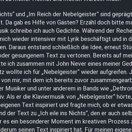
Nichts“ und „Im Reich der Nebelgeister“ sind gepräg
. Da gab es Hilfe von Gästen? Erzähl doch bitte ma
ik schreibe ich auch Gedichte. Während der Reche
ich wieder intensiver mit Lyrik beschäftigt und in di
n. Daraus entstand schließlich die Idee, erneut St
der gesungenem Text zu vertonen. Bereits auf m
tte ich zusammen mit John Never eines meiner Ged
z wollte ich für „Nebelgeister“ wieder aufgreifen. 
d von mir, mit dem ich bereits zuvor zusammengearb
ger Musiker und unter anderem in Bands wie „Dethro
v. Als er die Klaviermusik von „Nebelgeister“ hörte, 
eigenen Text inspiriert und fragte mich, ob er etwa
nd der Text zu „Ich eile ins Nichts“, den er auch se
ar es ein besonderer Moment im kreativen Prozess 
erum seinen Text inspiriert hat. Für meinen eigen