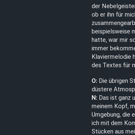
der Nebelgeiste
ob er ihn für mi
zusammengearbei
beispielsweise m
hatte, war mir s
immer bekomme i
Klaviermelodie h
des Textes für 
O:
Die übrigen S
düstere Atmosph
N:
Das ist ganz 
meinem Kopf, ma
Umgebung, die e
ich mit dem Kom
Stücken aus mei