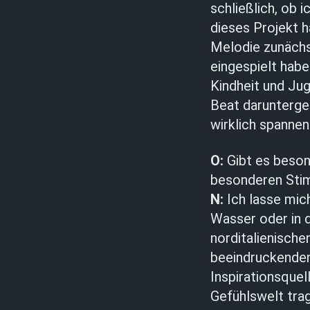
schließlich, ob 
dieses Projekt h
Melodie zunächst
eingespielt habe
Kindheit und Ju
Beat darunterge
wirklich spanne
O:
Gibt es besond
besonderen Sti
N:
Ich lasse mic
Wasser oder in 
norditalienische
beeindruckenden
Inspirationsquel
Gefühlswelt trag