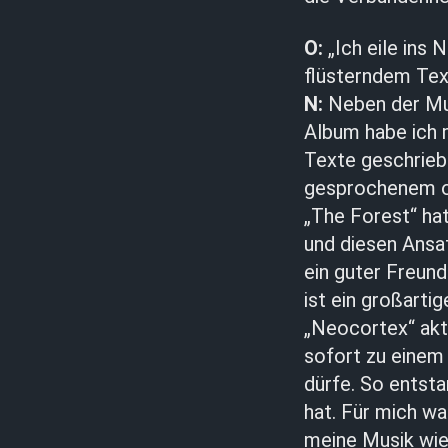
O:
„Ich eile ins 
flüsterndem Text
N:
Neben der Mus
Album habe ich m
Texte geschriebe
gesprochenem o
„The Forest“ ha
und diesen Ansat
ein guter Freun
ist ein großarti
„Neocortex“ akti
sofort zu einem 
dürfe. So entsta
hat. Für mich w
meine Musik wied