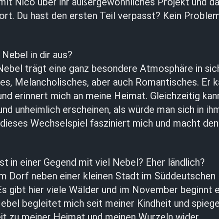
 mit Nico über ihr außergewöhnliches Projekt und 
ort. Du hast den ersten Teil verpasst? Kein Problem
Nebel in dir aus?
 Nebel trägt eine ganz besondere Atmosphäre in sic
es, Melancholisches, aber auch Romantisches. Er k
und erinnert mich an meine Heimat. Gleichzeitig kan
 und unheimlich erscheinen, als würde man sich in ih
 dieses Wechselspiel fasziniert mich und macht den
t in einer Gegend mit viel Nebel? Eher ländlich?
nem Dorf neben einer kleinen Stadt im Süddeutsche
s gibt hier viele Wälder und im November beginnt e
ebel begleitet mich seit meiner Kindheit und spieg
it zu meiner Heimat und meinen Wurzeln wider.