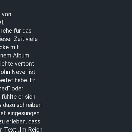
t von
l.
rche für das
eser Zeit viele
ücke mit
einem Album
ichte vertont
John Never ist
eitet habe. Er
ned“ oder
fühlte er sich
s dazu schreiben
lbst eingesungen
zu erleben, dass
en Text „Im Reich