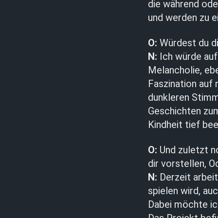
die während oder
und werden zu ei
O:
Würdest du di
N:
Ich würde auf 
Melancholie, eb
Faszination auf 
dunkleren Stimmu
Geschichten zum
Kindheit tief be
O:
Und zuletzt n
dir vorstellen, 
N:
Derzeit arbeit
spielen wird, au
Dabei möchte ic