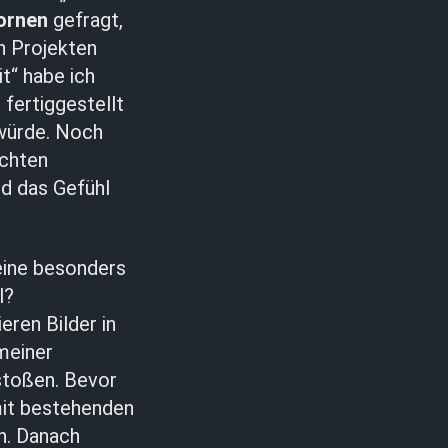
ornen
gefragt,
n Projekten
t“ habe ich
 fertiggestellt
 würde. Noch
ichten
nd das Gefühl
 eine besonders
l?
ren Bilder in
meiner
stoßen. Bevor
mit bestehenden
n. Danach