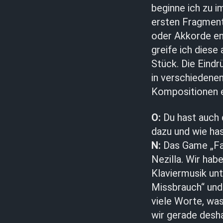
beginne ich zu i
ersten Fragment
oder Akkorde en
greife ich diese
Stück. Die Eindr
in verschiedene
Kompositionen e
O:
Du hast auch 
dazu und wie has
N:
Das Game „Fak
Nezilla. Wir ha
Klaviermusik un
Missbrauch“ und
viele Worte, wa
wir gerade desh