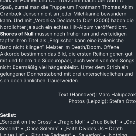
stark an Holmes und Co. Trotzdem macht der Auftritt
Spaß, zumal man die Truppe um Frontmann Thomas Akim
Grønbæk Jensen nicht an jeder Milchkanne bewundern
kann. Und mit „Veronika Decides to Die“ (2006) haben die
Nordlichter ja auch ein echtes Hit-Album veröffentlicht.
Shores of Null
müssen noch früher ran und verteidigen
tapfer ihren Titel als „Englischer kann eine italienische
Band nicht klingen“-Meister im Death/Doom. Offene
Akkorde bestimmen das Bild, die ersten Reihen gehen gut
mit und feiern die Südeuropäer, auch wenn von den Songs
nicht übermäßig viel hängenbleibt. Unter dem Strich ein
gelungener Donnerstabend mit drei unterschiedlichen und
sich doch ähnlichen Trauerweiden.
Text (Hannover): Marc Halupczok
Photos (Leipzig): Stefan Otto
Setlist:
„Serpent on the Cross“ • „Tragic Idol“ • „True Belief“ • „One
Second“ • „Once Solemn“ • „Faith Divides Us – Death
Unites Us“ • „Pity the Sadness“ • „Salvation“ • „Nothing