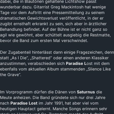
dabei, die in Blautönen gehaltene Lichtshow passt
wunderbar dazu. Gitarrist Greg Mackintosh hat wenige
Tage vor dem Auftritt eine Pressemitteilung zu seinem
dramatischen Gewichtsverlust veröffentlicht, in der er
zugibt ernsthaft erkrankt zu sein, sich aber in ärztlicher
Behandlung befindet. Auf der Bühne ist er nicht ganz so
agil wie gewöhnt, aber schüttelt ausgiebig die Restmatte,
bevor die Band zum ersten Mal verschwindet.
Der Zugabenteil hinterlässt dann einige Fragezeichen, denn
statt „As I Die“, „Shattered“ oder einen anderen Klassiker
anzustimmen, verabschieden sich
Paradise L
ost mit dem
ebenfalls vom aktuellen Album stammenden „Slience Like
the Grave“.
Im Vorprogramm dürfen die Dänen von
Saturnus
die
Meute anheizen. Die Band gründete sich nur drei Jahre
nach
Paradise Lost
im Jahr 1991, hat aber viel vom
heutigen Hauptact gelernt. Manche Songs erinnern sehr