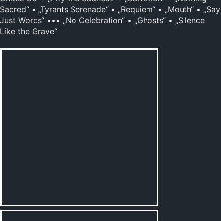
Sacred“ • „Tyrants Serenade“ • „Requiem“ • „Mouth“ • „Say
Just Words“ ••• „No Celebration“ • „Ghosts“ • „Silence
Like the Grave“