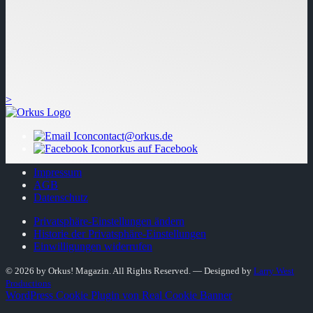
>
contact@orkus.de
orkus auf Facebook
Impressum
AGB
Datenschutz
Privatsphäre-Einstellungen ändern
Historie der Privatsphäre-Einstellungen
Einwilligungen widerrufen
© 2026 by Orkus! Magazin. All Rights Reserved.
― Designed by
Larry West
Productions
WordPress Cookie Plugin von Real Cookie Banner