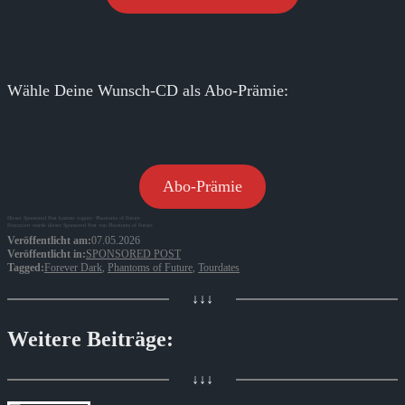
Wähle Deine Wunsch-CD als Abo-Prämie:
Abo-Prämie
Dieser Sponsored Post kommt zugute: Phantoms of Future
Finanziert wurde dieser Sponsored Post von Phantoms of Future
Veröffentlicht am:
07.05.2026
Veröffentlicht in:
SPONSORED POST
Tagged:
Forever Dark
,
Phantoms of Future
,
Tourdates
↓↓↓
Weitere Beiträge:
↓↓↓