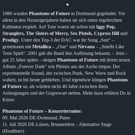
1986 wurden
Phantoms of Future
in Dortmund gegründet. Vor
allem in den Neunzigerjahren haben sie sich einen regelrechten
Kultstatus erspielt. Auf Tour waren sie schon mit
Iggy Pop,
Stranglers, The Sisters of Mercy, Sex Pistols, Cypress Hill
und
Prodigy
. Unter den Top-3 der DAC war ihr Song „Sun“ –
gemeinsam mit
Metallica
– „One“ und
Nirvana
– „Smells Like
Teen Spirit“. 2001 gab die Band ihre Auflösung bekannt. – Jetzt –
gut 25 Jahre später – steigen
Phantoms of Future
mit ihrem neuen
Album „Forever Dark“ wie Phönix aus der Asche empor. Der
experimentelle Sound, der zwischen Punk, New Wave und Rock
wabert, ist bis heute geblieben. Und irgendwie klingen
Phantoms
of Future
so, als würden nicht 40 Jahre zwischen ihren
Anfangstagen und der Gegenwart stehen. Mehr dazu erfährst Du in
Kürze.
Phantoms of Future – Konzerttermine:
09. Mai 2026 DE-Dortmund, Piano
11. Juli 2026 DE-Lünen, Brunnenfest – Alternative Stage
(Headliner)