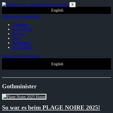
Zum
X
Inhalt
English
springen
Impressum
Datenschutz
Komplett
Story / Q+A
Review
Shop
Newsletter
KONTAKT
Impressum
Datenschutz
English
Gothminister
So war es beim PLAGE NOIRE 2025!