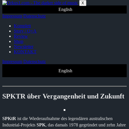
Zum
X
Inhalt
English
springen
Impressum
Datenschutz
Komplett
Story / Q+A
Review
Shop
Newsletter
KONTAKT
Impressum
Datenschutz
English
SPKTR über Vergangenheit und Zukunft
SPKtR
ist die Wiederaufnahme des legendären australischen
Industrial-Projekts
SPK
, das damals 1978 gegründet und zehn Jahre