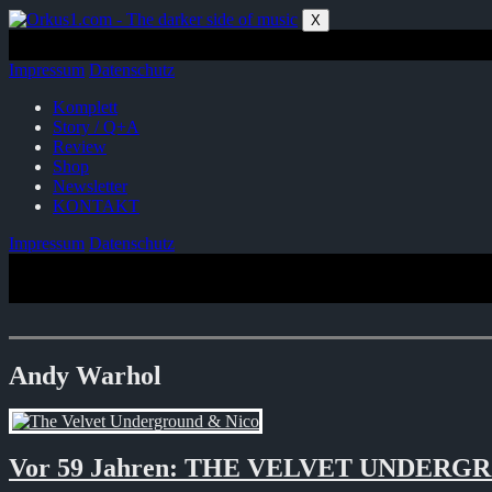
Zum
X
Inhalt
springen
Impressum
Datenschutz
Komplett
Story / Q+A
Review
Shop
Newsletter
KONTAKT
Impressum
Datenschutz
Andy Warhol
Vor 59 Jahren: THE VELVET UNDERG