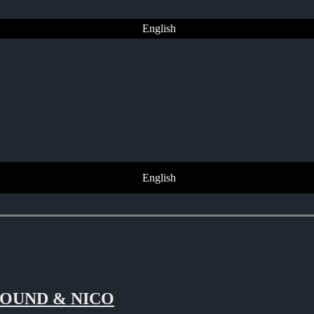
English
English
ROUND & NICO