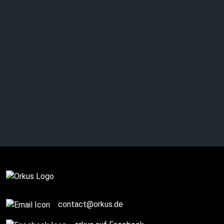
KISS: Letzter Block der
„End of the Road“-Tour
Komplett
contact@orkus.de