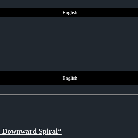
English
English
 Downward Spiral“