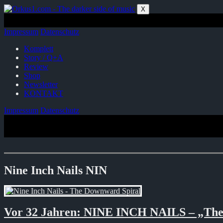
Zum
X
Inhalt
springen
Impressum
Datenschutz
Komplett
Story / Q+A
Review
Shop
Newsletter
KONTAKT
Impressum
Datenschutz
Nine Inch Nails NIN
Vor 32 Jahren: NINE INCH NAILS – „The