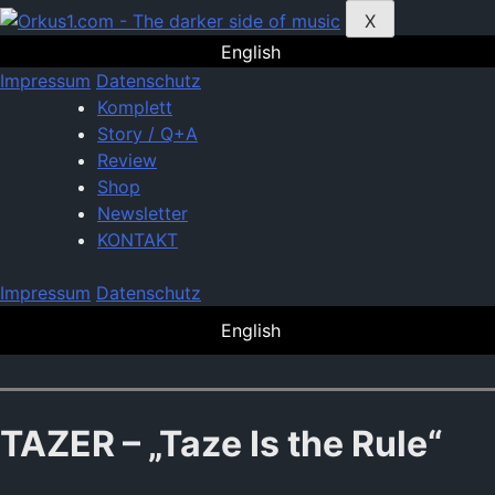
Zum
X
Inhalt
English
springen
Impressum
Datenschutz
Komplett
Story / Q+A
Review
Shop
Newsletter
KONTAKT
Impressum
Datenschutz
English
TAZER – „Taze Is the Rule“