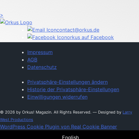
>
contact@orkus.de
orkus auf Facebook
Impressum
AGB
Datenschutz
Privatsphäre-Einstellungen ändern
Historie der Privatsphäre-Einstellungen
Einwilligungen widerrufen
© 2026 by Orkus! Magazin. All Rights Reserved.
― Designed by
Larry
West Productions
WordPress Cookie Plugin von Real Cookie Banner
English