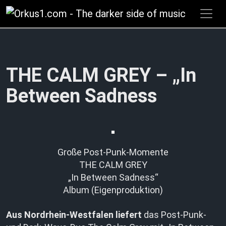
Zum
Inhalt
springen
THE CALM GREY – „In
Between Sadness
Große Post-Punk-Momente
THE CALM GREY
„In Between Sadness“
Album (Eigenproduktion)
Aus Nordrhein-Westfalen liefert
das Post-Punk-