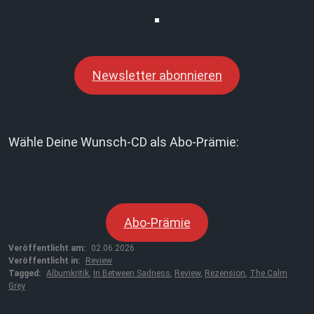
Newsletter abonnieren
Wähle Deine Wunsch-CD als Abo-Prämie:
Abo-Prämie
Veröffentlicht am:
02.06.2026
Veröffentlicht in:
Review
Tagged:
Albumkritik
,
In Between Sadness
,
Review
,
Rezension
,
The Calm
Grey